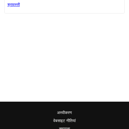
श्रावस्ती
अस्वीकरण
वेबसाइट नीतियां
सहायता